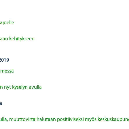
äjoelle
vaan kehitykseen
2019
timessä
 nyt kyselyn avulla
la
ulla, muuttovirta halutaan positiiviseksi myös keskuskaupu