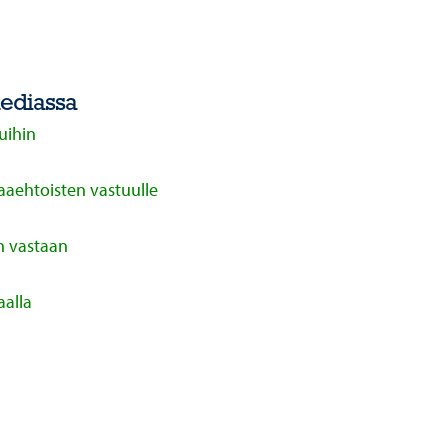
mediassa
uihin
paaehtoisten vastuulle
n vastaan
aalla